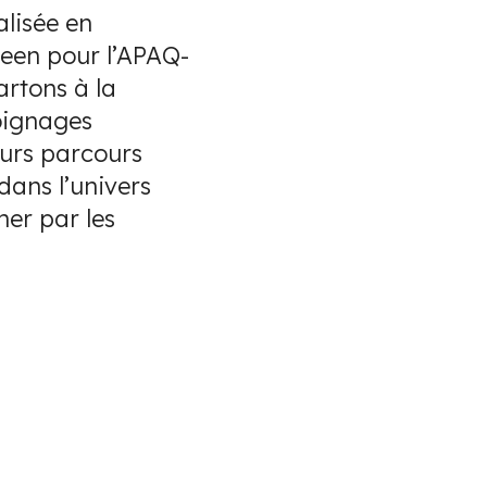
alisée en
reen pour l’APAQ-
rtons à la
moignages
eurs parcours
 dans l’univers
her par les